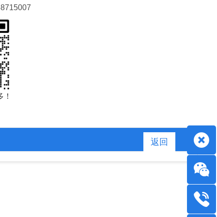
68715007
多！
返回