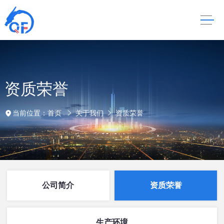
资质荣誉
当前位置：
首页
关于我们
资质荣誉
公司简介
资质荣誉
生产环境