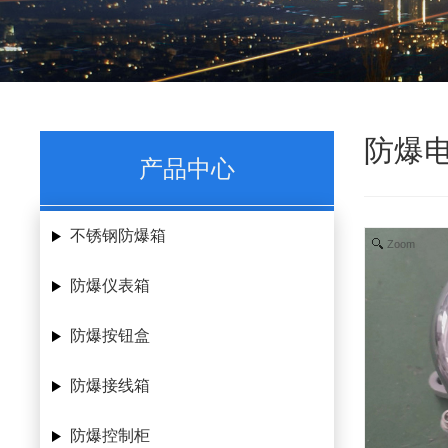
防爆
产品中心
不锈钢防爆箱
Zoom
防爆仪表箱
防爆按钮盒
防爆接线箱
防爆控制柜