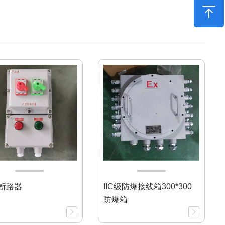
断路器
IIC级防爆接线箱300*300
防爆箱