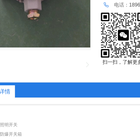
电话：
189
扫一扫，了解更
详情
照明开关
防爆开关箱