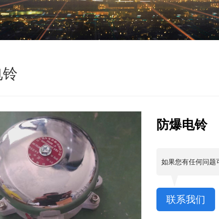
电铃
防爆电铃
如果您有任何问题
联系我们