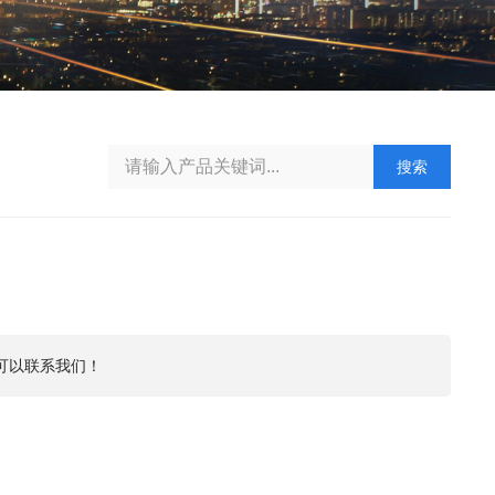
搜索
可以联系我们！